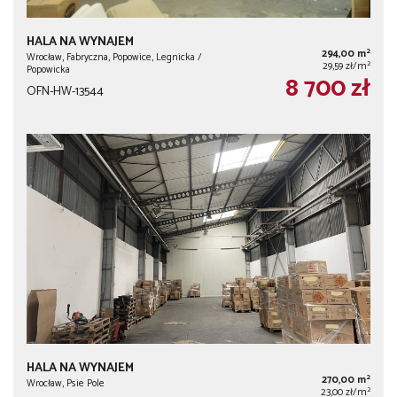
HALA NA WYNAJEM
2
294,00 m
Wrocław, Fabryczna, Popowice, Legnicka /
2
29,59 zł/m
Popowicka
8 700 zł
OFN-HW-13544
HALA NA WYNAJEM
2
270,00 m
Wrocław, Psie Pole
2
23,00 zł/m