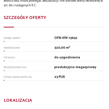
właściciela, może podlegać aktualizacji i nie stanowi oferty określonej w
art. 66 i następnych K.C.
SZCZEGÓŁY OFERTY
OFN-HW-13632
SYMBOL OFERTY
320,00 m²
POWIERZCHNIA
do uzgodnienia
TYP KAUCJI
produkcyjno-magazynowy
PRZEZNACZENIE HALI
23 PLN
CZYNSZ NAJMU NETTO /M2
LOKALIZACJA