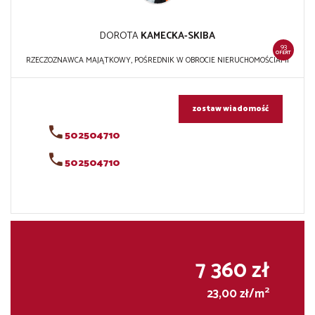
DOROTA
KAMECKA-SKIBA
93
OFERT
RZECZOZNAWCA MAJĄTKOWY, POŚREDNIK W OBROCIE NIERUCHOMOŚCIAMI
zostaw wiadomość
502504710
502504710
7 360 zł
2
23,00 zł/m