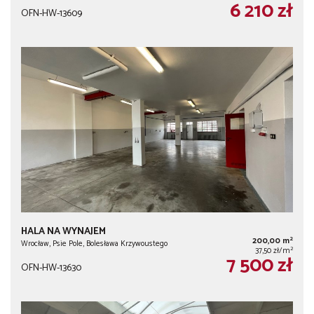
6 210 zł
OFN-HW-13609
HALA NA WYNAJEM
2
200,00 m
Wrocław, Psie Pole, Bolesława Krzywoustego
2
37,50 zł/m
7 500 zł
OFN-HW-13630