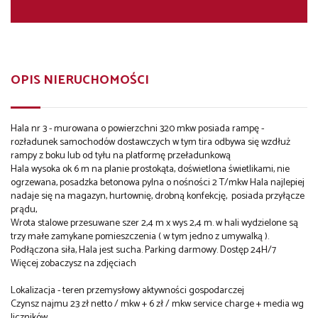
OPIS NIERUCHOMOŚCI
Hala nr 3 - murowana o powierzchni 320 mkw posiada rampę -
rozładunek samochodów dostawczych w tym tira odbywa się wzdłuż
rampy z boku lub od tyłu na platformę przeładunkową
Hala wysoka ok 6 m na planie prostokąta, doświetlona świetlikami, nie
ogrzewana, posadzka betonowa pylna o nośności 2 T/mkw Hala najlepiej
nadaje się na magazyn, hurtownię, drobną konfekcję, posiada przyłącze
prądu,
Wrota stalowe przesuwane szer 2,4 m x wys 2,4 m. w hali wydzielone są
trzy małe zamykane pomieszczenia ( w tym jedno z umywalką ).
Podłączona siła, Hala jest sucha. Parking darmowy. Dostęp 24H/7
Więcej zobaczysz na zdjęciach
Lokalizacja - teren przemysłowy aktywności gospodarczej
Czynsz najmu 23 zł netto / mkw + 6 zł / mkw service charge + media wg
liczników