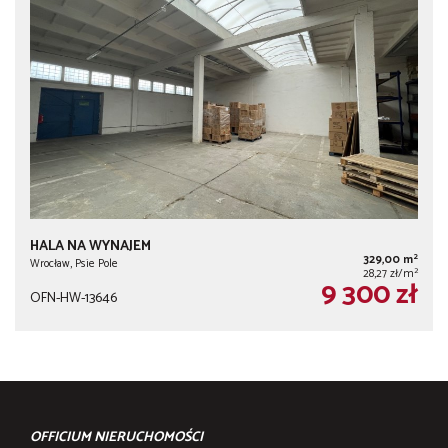
HALA NA WYNAJEM
2
329,00 m
Wrocław, Psie Pole
2
28,27 zł/m
9 300 zł
OFN-HW-13646
OFFICIUM NIERUCHOMOŚCI