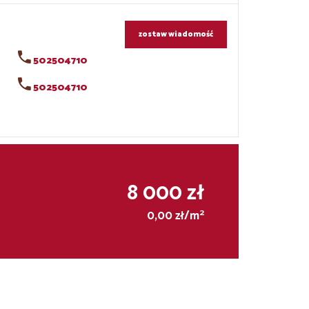
zostaw wiadomość
502504710
502504710
8 000 zł
2
0,00 zł/m