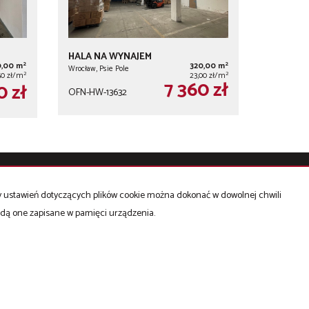
HALA NA WYNAJEM
2
2
0,00 m
320,00 m
Wrocław, Psie Pole
2
2
50 zł/m
23,00 zł/m
7 360 zł
0 zł
OFN-HW-13632
Mieszkania
na sprzedaż
ny ustawień dotyczących plików cookie można dokonać w dowolnej chwili
Domy
na sprzedaż
będą one zapisane w pamięci urządzenia.
d 2 - 6
Działki
na sprzedaż
Hale
na sprzedaż
KLOUD, LUMAFLEX - sprzedaż