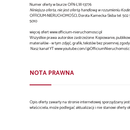
Numer oferty w biurze OFN-LW-13776
Niniejsza oferta, nie jest ofertą handlową w rozumieniu Kod
OFFICIUM-NIERUCHOMOŚCI, Dorota Kamecka-Skiba tel. 502 504
5010
więcej ofert www.officium-nieruchomosci.pl
Wszystkie prawa autorskie zastrzeżone. Kopiowanie, publiko
materiałów - w tym zdjęć, grafik, tekstów bez pisemnej zgo
Nasz kanał YT
www.youtube.com/@OfficiumNieruchomośc
NOTA PRAWNA
Opis oferty zawarty na stronie internetowej sporządzany je
właściciela, może podlegać aktualizacji i nie stanowi oferty o