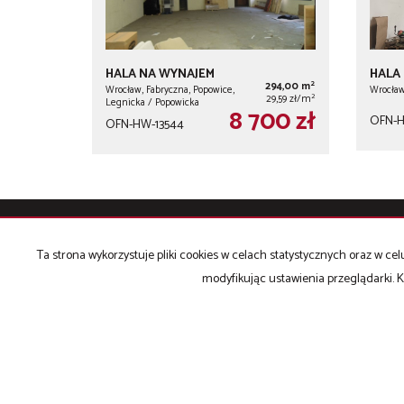
HALA NA WYNAJEM
HALA
2
294,00 m
Wrocław, Fabryczna, Popowice,
Wrocław
2
29,59 zł/m
Legnicka / Popowicka
8 700 zł
OFN-H
OFN-HW-13544
OFFICIUM NIERUCHOMOŚCI
Ta strona wykorzystuje pliki cookies w celach statystycznych oraz w 
modyfikując ustawienia przeglądarki. K
+48 502 504 710
e-mail:
biuro@officium-nieruchomosci.pl
Strona główna
BIOHACKING, WELLBEING
CENTROPIX