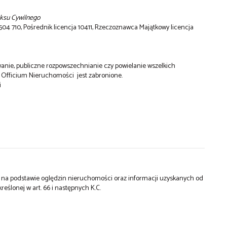
eksu Cywilnego
 710, Pośrednik licencja 10411, Rzeczoznawca Majątkowy licencja
wanie, publiczne rozpowszechnianie czy powielanie wszelkich
dy Officium Nieruchomości jest zabronione.
i
st na podstawie oględzin nieruchomości oraz informacji uzyskanych od
kreślonej w art. 66 i następnych K.C.