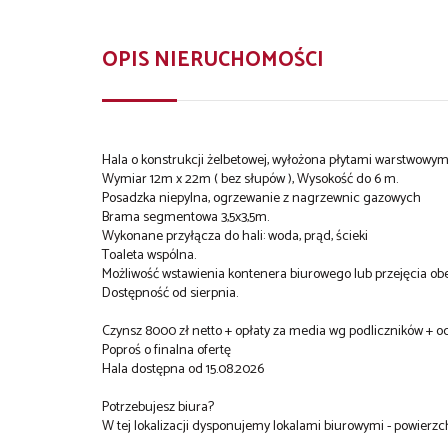
OPIS NIERUCHOMOŚCI
Hala o konstrukcji żelbetowej, wyłożona płytami warstwowym
Wymiar 12m x 22m ( bez słupów ), Wysokość do 6 m.
Posadzka niepylna, ogrzewanie z nagrzewnic gazowych
Brama segmentowa 3,5x3,5m.
Wykonane przyłącza do hali: woda, prąd, ścieki
Toaleta wspólna.
Możliwość wstawienia kontenera biurowego lub przejęcia o
Dostępność od sierpnia.
Czynsz 8000 zł netto + opłaty za media wg podliczników +
Poproś o finalna ofertę
Hala dostępna od 15.08.2026
Potrzebujesz biura?
W tej lokalizacji dysponujemy lokalami biurowymi - powierz