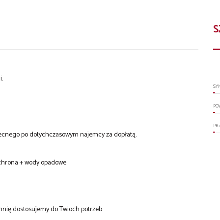
S
i.
SY
PO
PR
becnego po dotychczasowym najemcy za dopłatą.
 ochrona + wody opadowe
chnię dostosujemy do Twioch potrzeb