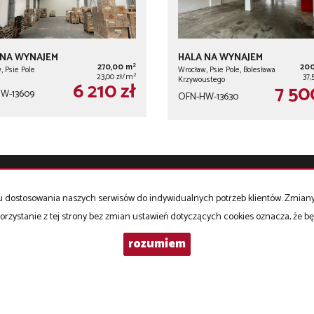
 NA WYNAJEM
HALA NA WYNAJEM
2
270,00 m
20
, Psie Pole
Wrocław, Psie Pole, Bolesława
2
23,00 zł/m
37,
Krzywoustego
6 210 zł
7 50
W-13609
OFN-HW-13630
celu dostosowania naszych serwisów do indywidualnych potrzeb klientów. Zmia
Hale
na wynajem
orzystanie z tej strony bez zmian ustawień dotyczących cookies oznacza, że 
KLOUD, LUMAFLEX wynajem o
tygodni
rozumiem