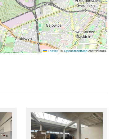
Leaflet
|
©
OpenStreetMap
contributors