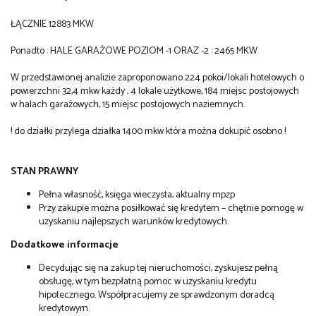
ŁĄCZNIE 12883 MKW
Ponadto : HALE GARAŻOWE POZIOM -1 ORAZ -2 : 2465 MKW
W przedstawionej analizie zaproponowano 224 pokoi/lokali hotelowych o
powierzchni 32,4 mkw każdy , 4 lokale użytkowe, 184 miejsc postojowych
w halach garażowych, 15 miejsc postojowych naziemnych.
! do działki przylega działka 1400 mkw która można dokupić osobno !
STAN PRAWNY
Pełna własność, księga wieczysta, aktualny mpzp
Przy zakupie można posiłkować się kredytem – chętnie pomogę w
uzyskaniu najlepszych warunków kredytowych.
Dodatkowe informacje
Decydując się na zakup tej nieruchomości, zyskujesz pełną
obsługę, w tym bezpłatną pomoc w uzyskaniu kredytu
hipotecznego. Współpracujemy ze sprawdzonym doradcą
kredytowym.