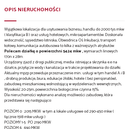
OPIS NIERUCHOMOŚCI
Wyjątkowa lokalizacja dla usytuowania biznesu, handlu do 2000 tys mkw
( klasyfikacja B ) oraz usług hotelowych, mikroapartamentów. Doskonała
widoczność, sąsiedztwo lotniska, Obwodnica Oś Inkubacji, transport
kołowy, komunikacja autobusowa to kilka z ważniejszych atrybutów.
Polecam działkę o powierzchni 5424 mkw ,
wymiarach linowych
170n x 28m.
Urządzony zjazd z drogi publicznej, media: istniejąca skrzynka e.e na
działce, przyłącze wody i kanalizacja w trakcie projektowania do działki.
Aktualny mpzp przewiduje przeznaczenie min.: usługi w tym handel A i B
, drobną produkcje, biura, edukacje żłobki, hotele ( bez pensjonatów),
zabudową mieszkaniową wolnostojącą w wydzieleniach wewnętrznych,
Wysokość 20-25m, powierzchnia biologicznie czynna 15%.
Dla nieruchomości wykonano analizę możliwości zabudowy, która
przedstawia się następująco:
POZIOM 0 : 2015 MKW w tym 4 lokale usługowe od 290-450 mkw (
łącznie 1518 mkw usługi )
POZIOMY 1-5 : PO 2190 MKW
POZIOM 6 : 690 MKW