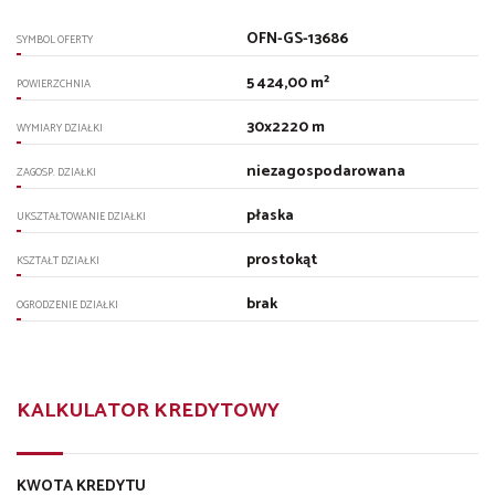
OFN-GS-13686
SYMBOL OFERTY
5 424,00 m²
POWIERZCHNIA
30x2220 m
WYMIARY DZIAŁKI
niezagospodarowana
ZAGOSP. DZIAŁKI
płaska
UKSZTAŁTOWANIE DZIAŁKI
prostokąt
KSZTAŁT DZIAŁKI
brak
OGRODZENIE DZIAŁKI
KALKULATOR KREDYTOWY
KWOTA KREDYTU