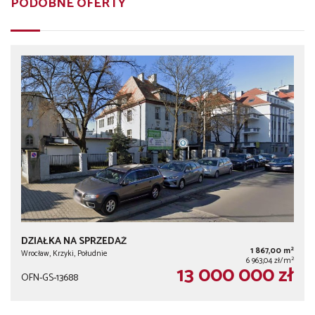
PODOBNE OFERTY
DZIAŁKA NA SPRZEDAŻ
2
1 867,00 m
Wrocław, Krzyki, Południe
2
6 963,04 zł/m
13 000 000 zł
OFN-GS-13688