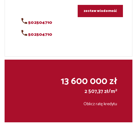
zostaw wiadomość
502504710
502504710
13 600 000 zł
2
2 507,37 zł/m
Oblicz ratę kredytu