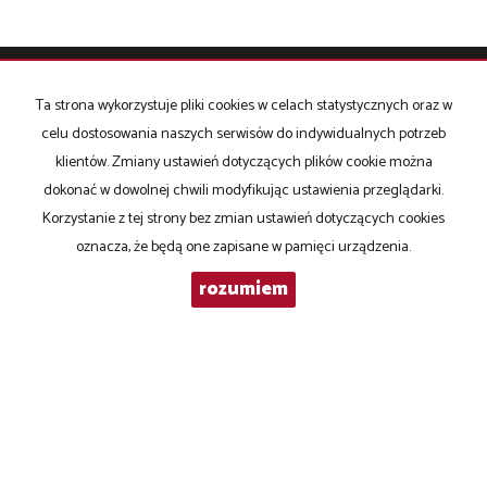
Ta strona wykorzystuje pliki cookies w celach statystycznych oraz w
OFFICIUM NIERUCHOMOŚCI
celu dostosowania naszych serwisów do indywidualnych potrzeb
+48 502 504 710
klientów. Zmiany ustawień dotyczących plików cookie można
e-mail:
biuro@officium-nieruchomosci.pl
dokonać w dowolnej chwili modyfikując ustawienia przeglądarki.
Korzystanie z tej strony bez zmian ustawień dotyczących cookies
oznacza, że będą one zapisane w pamięci urządzenia.
Hale
na wynajem
KLOUD, LUMAFLEX wynajem od 2 - 6 tygodni
rozumiem
Mieszkania
na sprzedaż
Domy
na sprzedaż
Działki
na sprzedaż
Hale
na sprzedaż
KLOUD, LUMAFLEX - sprzedaż
Strona główna
BIOHACKING, WELLBEING
CENTROPIX