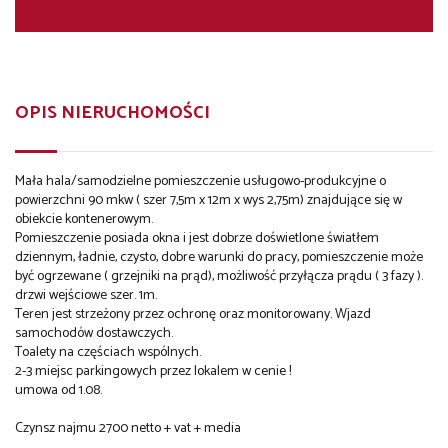
OPIS NIERUCHOMOŚCI
Mała hala/samodzielne pomieszczenie usługowo-produkcyjne o
powierzchni 90 mkw ( szer 7,5m x 12m x wys 2,75m) znajdujące się w
obiekcie kontenerowym.
Pomieszczenie posiada okna i jest dobrze doświetlone światłem
dziennym, ładnie, czysto, dobre warunki do pracy, pomieszczenie może
być ogrzewane ( grzejniki na prąd), możliwość przyłącza prądu ( 3 fazy ).
drzwi wejściowe szer. 1m.
Teren jest strzeżony przez ochronę oraz monitorowany. Wjazd
samochodów dostawczych.
Toalety na częściach wspólnych.
2-3 miejsc parkingowych przez lokalem w cenie !
umowa od 1.08.
Czynsz najmu 2700 netto + vat + media