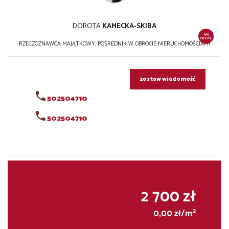
DOROTA
KAMECKA-SKIBA
93
OFERT
RZECZOZNAWCA MAJĄTKOWY, POŚREDNIK W OBROCIE NIERUCHOMOŚCIAMI
zostaw wiadomość
502504710
502504710
2 700 zł
2
0,00 zł/m