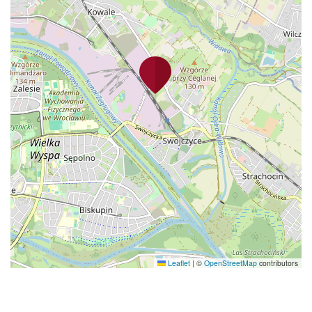
Leaflet
|
©
OpenStreetMap
contributors