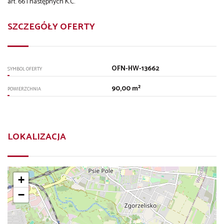
art. 66 i następnych K.C.
SZCZEGÓŁY OFERTY
OFN-HW-13662
SYMBOL OFERTY
90,00 m²
POWIERZCHNIA
LOKALIZACJA
+
−