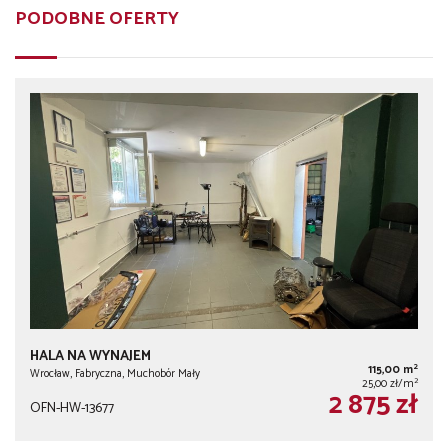
PODOBNE OFERTY
HALA NA WYNAJEM
2
115,00 m
Wrocław, Fabryczna, Muchobór Mały
2
25,00 zł/m
2 875 zł
OFN-HW-13677