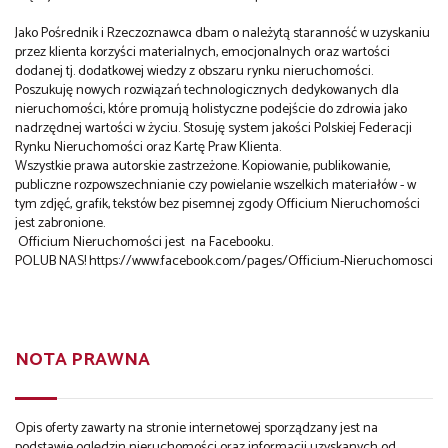
Jako Pośrednik i Rzeczoznawca dbam o należytą staranność w uzyskaniu
przez klienta korzyści materialnych, emocjonalnych oraz wartości
dodanej tj. dodatkowej wiedzy z obszaru rynku nieruchomości.
Poszukuję nowych rozwiązań technologicznych dedykowanych dla
nieruchomości, które promują holistyczne podejście do zdrowia jako
nadrzędnej wartości w życiu. Stosuję system jakości Polskiej Federacji
Rynku Nieruchomości oraz Kartę Praw Klienta.
Wszystkie prawa autorskie zastrzeżone. Kopiowanie, publikowanie,
publiczne rozpowszechnianie czy powielanie wszelkich materiałów - w
tym zdjęć, grafik, tekstów bez pisemnej zgody Officium Nieruchomości
jest zabronione.
Officium Nieruchomości jest na Facebooku.
POLUB NAS!
https://www.facebook.com/pages/Officium-Nieruchomosci
NOTA PRAWNA
Opis oferty zawarty na stronie internetowej sporządzany jest na
podstawie oględzin nieruchomości oraz informacji uzyskanych od