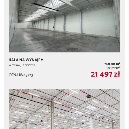
HALA NA WYNAJEM
2
780,00 m
Wrocław, Fabryczna
2
0,00 zł/m
21 497 zł
OFN-HW-13723