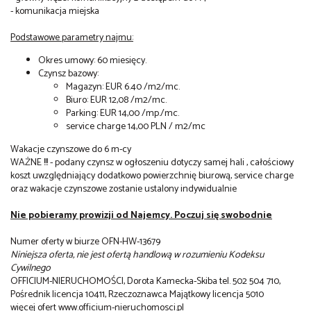
- komunikacja miejska
Podstawowe parametry najmu:
Okres umowy: 60 miesięcy.
Czynsz bazowy:
Magazyn: EUR 6.40 /m2/mc.
Biuro: EUR 12,08 /m2/mc.
Parking: EUR 14,00 /mp./mc.
service charge 14,00 PLN / m2/mc
Wakacje czynszowe do 6 m-cy
WAŻNE !!! - podany czynsz w ogłoszeniu dotyczy samej hali , całościowy
koszt uwzględniający dodatkowo powierzchnię biurową, service charge
oraz wakacje czynszowe zostanie ustalony indywidualnie
Nie pobieramy prowizji od Najemcy. Poczuj się swobodnie
Numer oferty w biurze OFN-HW-13679
Niniejsza oferta, nie jest ofertą handlową w rozumieniu Kodeksu
Cywilnego
OFFICIUM-NIERUCHOMOŚCI, Dorota Kamecka-Skiba tel. 502 504 710,
Pośrednik licencja 10411, Rzeczoznawca Majątkowy licencja 5010
więcej ofert www.officium-nieruchomosci.pl