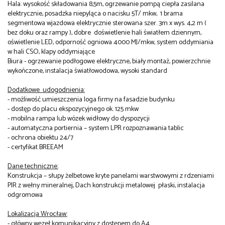
Hala: wysokość składowania 8,5m, ogrzewanie pompą ciepła zasilana
elektrycznie, posadzka niepyląca o nacisku 5T/ mkw,
1 brama
segmentowa wjazdowa elektrycznie sterowana szer. 3m x wys. 4,2 m (
bez doku oraz rampy ), dobre
doświetlenie hali światłem dziennym,
oświetlenie LED, odporność ogniowa 4000 MJ/mkw, system oddymiania
w hali CSO, klapy oddymiające
Biura - ogrzewanie podłogowe elektryczne, biały montaż, powierzchnie
wykończone, instalacja światłowodowa, wysoki standard
Dodatkowe
udogodnienia:
- możliwość umieszczenia loga firmy na fasadzie budynku
- dostęp do placu ekspozycyjnego ok. 125 mkw
- mobilna rampa lub wózek widłowy do dyspozycji
- automatyczna portiernia – system LPR rozpoznawania tablic
- ochrona obiektu 24/7
- certyfikat BREEAM
Dane techniczne:
Konstrukcja – słupy żelbetowe kryte panelami warstwowymi z rdzeniami
PIR z wełny mineralnej, Dach konstrukcji metalowej
płaski, instalacja
odgromowa
Lokalizacja Wrocław:
- główny węzeł komunikacyjny z dostępem do A4