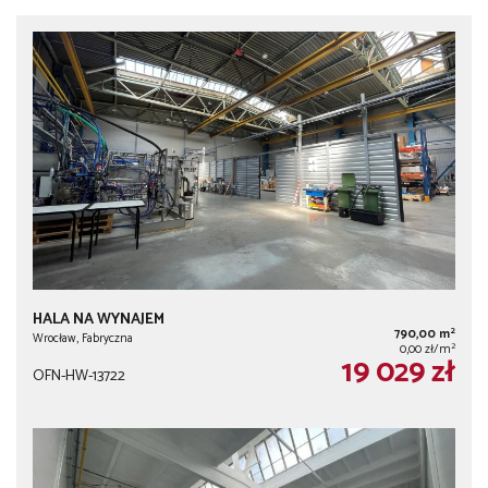
HALA NA WYNAJEM
2
790,00 m
Wrocław, Fabryczna
2
0,00 zł/m
19 029 zł
OFN-HW-13722