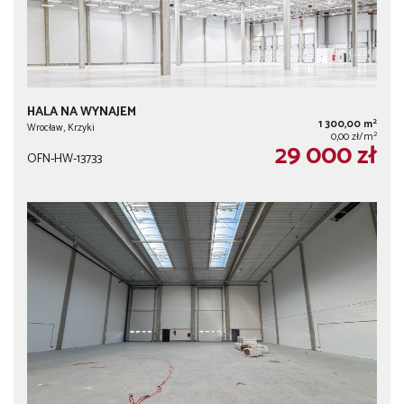
HALA NA WYNAJEM
2
1 300,00 m
Wrocław, Krzyki
2
0,00 zł/m
29 000 zł
OFN-HW-13733