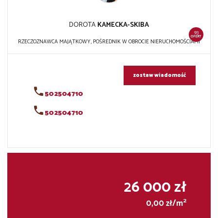
DOROTA
KAMECKA-SKIBA
93
OFERT
RZECZOZNAWCA MAJĄTKOWY, POŚREDNIK W OBROCIE NIERUCHOMOŚCIAMI
zostaw wiadomość
502504710
502504710
26 000 zł
2
0,00 zł/m