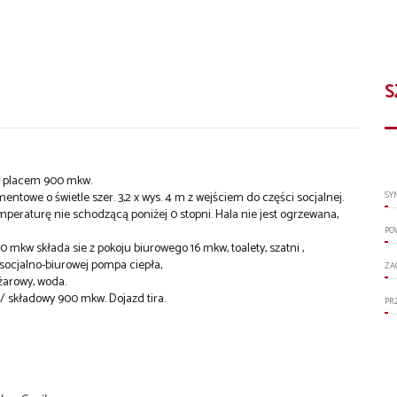
S
z placem 900 mkw.
ntowe o świetle szer. 3,2 x wys. 4 m z wejściem do części socjalnej.
SY
peraturę nie schodzącą poniżej 0 stopni. Hala nie jest ogrzewana,
PO
 mkw składa sie z pokoju biurowego 16 mkw, toalety, szatni ,
socjalno-biurowej pompa ciepła,
ZA
ożarowy, woda.
 składowy 900 mkw. Dojazd tira.
PR