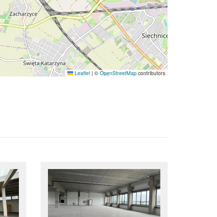
Leaflet
|
©
OpenStreetMap
contributors