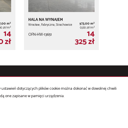
HALA NA WYNAJEM
2
2
7,00 m
573,00 m
Wrocław, Fabryczna, Strachowice
2
2
00 zł/m
0,00 zł/m
14
14
OFN-HW-13651
0 zł
325 zł
Mieszkania
na sprzedaż
Domy
na sprzedaż
ny ustawień dotyczących plików cookie można dokonać w dowolnej chwili
d 2 - 6
Działki
na sprzedaż
będą one zapisane w pamięci urządzenia.
Hale
na sprzedaż
KLOUD, LUMAFLEX - sprzedaż