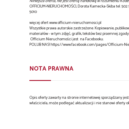
Niniejsza oferta, nie jest ofertą handlową w rozumieniu Kod
OFFICIUM-NIERUCHOMOŚCI, Dorota Kamecka-Skiba tel. 502 504
5010
więcej ofert www.officium-nieruchomosci.pl
Wszystkie prawa autorskie zastrzeżone. Kopiowanie, publiko
materiałów - w tym zdjęć, grafik, tekstów bez pisemnej zgo
Officium Nieruchomości jest na Facebooku.
POLUB NAS!
https://www.facebook.com/pages/Officium-N
NOTA PRAWNA
Opis oferty zawarty na stronie internetowej sporządzany je
właściciela, może podlegać aktualizacji i nie stanowi oferty o