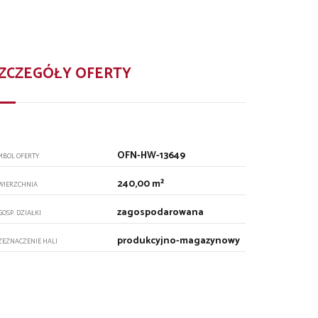
ZCZEGÓŁY OFERTY
OFN-HW-13649
MBOL OFERTY
240,00 m²
WIERZCHNIA
zagospodarowana
GOSP. DZIAŁKI
produkcyjno-magazynowy
ZEZNACZENIE HALI