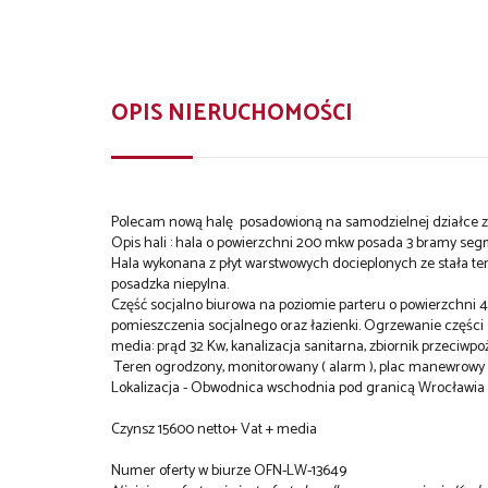
OPIS NIERUCHOMOŚCI
Polecam nową halę posadowioną na samodzielnej działce 
Opis hali : hala o powierzchni 200 mkw posada 3 bramy segme
Hala wykonana z płyt warstwowych docieplonych ze stała tem
posadzka niepylna.
Część socjalno biurowa na poziomie parteru o powierzchni 40
pomieszczenia socjalnego oraz łazienki. Ogrzewanie części 
media: prąd 32 Kw, kanalizacja sanitarna, zbiornik przeciwp
Teren ogrodzony, monitorowany ( alarm ), plac manewrowy /
Lokalizacja - Obwodnica wschodnia pod granicą Wrocławia
Czynsz 15600 netto+ Vat + media
Numer oferty w biurze OFN-LW-13649