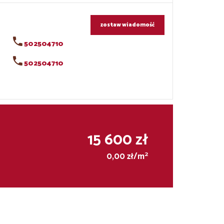
zostaw wiadomość
502504710
502504710
15 600 zł
2
0,00 zł/m