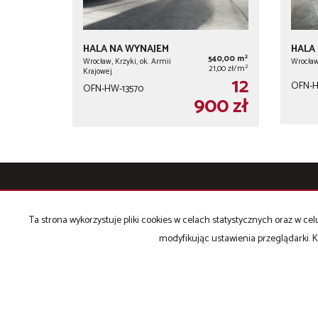
HALA NA WYNAJEM
HALA
2
540,00 m
Wrocław, Krzyki, ok. Armii
Wrocław
2
21,00 zł/m
Krajowej
12
OFN-H
OFN-HW-13570
900 zł
OFFICIUM NIERUCHOMOŚCI
Ta strona wykorzystuje pliki cookies w celach statystycznych oraz w 
+48 502 504 710
modyfikując ustawienia przeglądarki. K
e-mail:
biuro@officium-nieruchomosci.pl
Strona główna
BIOHACKING, WELLBEING
CENTROPIX