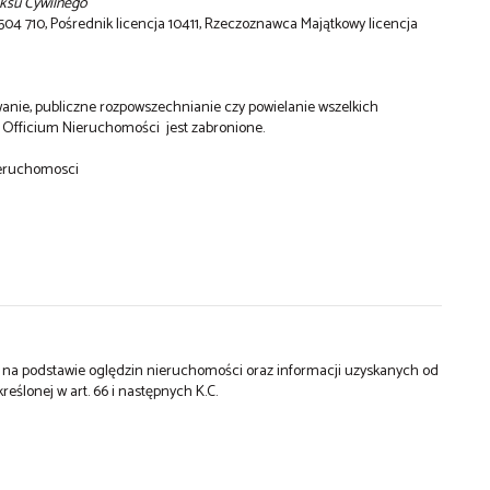
eksu Cywilnego
 710, Pośrednik licencja 10411, Rzeczoznawca Majątkowy licencja
wanie, publiczne rozpowszechnianie czy powielanie wszelkich
dy Officium Nieruchomości jest zabronione.
ieruchomosci
st na podstawie oględzin nieruchomości oraz informacji uzyskanych od
kreślonej w art. 66 i następnych K.C.