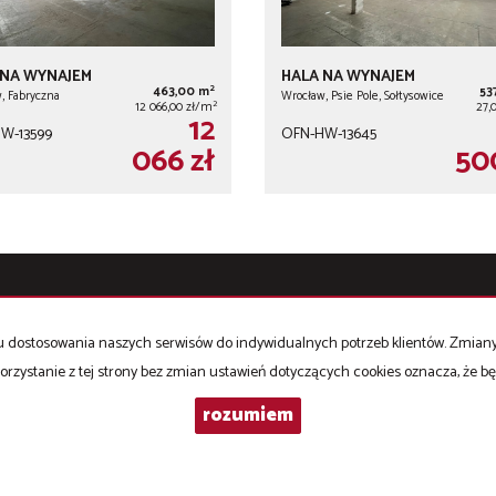
 NA WYNAJEM
HALA NA WYNAJEM
2
463,00 m
53
, Fabryczna
Wrocław, Psie Pole, Sołtysowice
2
12 066,00 zł/m
27,
12
W-13599
OFN-HW-13645
066 zł
50
Hale
na wynajem
celu dostosowania naszych serwisów do indywidualnych potrzeb klientów. Zmia
KLOUD, LUMAFLEX wynajem o
orzystanie z tej strony bez zmian ustawień dotyczących cookies oznacza, że 
tygodni
rozumiem