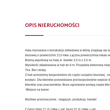
OPIS NIERUCHOMOŚCI
Hala murowana o konstrukcji żelbetowej w której znajduję się lo
biurowej o powierzchni 213 mkw. Łączna powierzchnia lokalu 
Bramą wjazdową na halę w świetle 3,5 m x 3,5 m.
Wysokość składowania w hali do 6 m. Posadzka betonowa niepy
Tira. Bez rampy.
Z hali wchodzimy bezpośrednio do części socjalno biurowej , na
korytarz. Dla klientów przewidziane jest bezpośrednie wejście d
klientów oraz pracowników. Biura ogrzewane pompą ciepła która
Miejsce na baner.
Możliwe przeznaczenie : magazyn, produkcja, handel
Czynsz Hala 21 zł / mkw + vat, biura 32 zł / mkw + vat