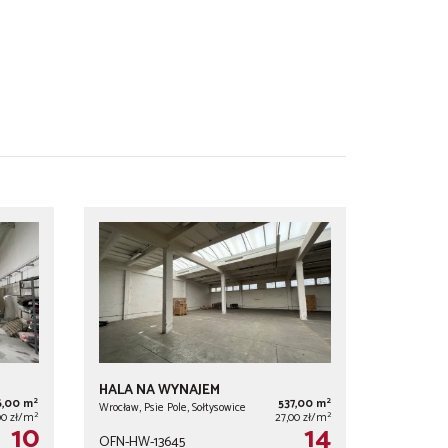
HALA NA WYNAJEM
2
2
6,00 m
537,00 m
Wrocław, Psie Pole, Sołtysowice
2
2
00 zł/m
27,00 zł/m
10
14
OFN-HW-13645