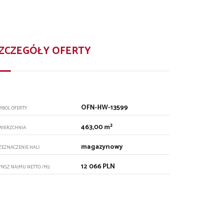
ZCZEGÓŁY OFERTY
OFN-HW-13599
MBOL OFERTY
463,00 m²
WIERZCHNIA
magazynowy
ZEZNACZENIE HALI
12 066 PLN
YNSZ NAJMU NETTO /M2