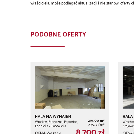
właściciela, może podlegać aktualizacji i nie stanowi oferty o
PODOBNE OFERTY
HALA NA WYNAJEM
HALA
2
294,00 m
Wrocław, Fabryczna, Popowice,
Wrocław,
2
29,59 zł/m
Legnicka / Popowicka
Krajowe
8 700 zł
OFN-HW-13544
OFN-H