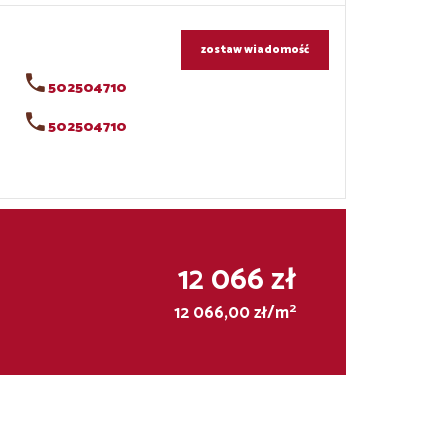
zostaw wiadomość
502504710
502504710
12 066 zł
2
12 066,00 zł/m