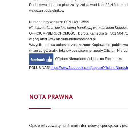
Dodatkowo najemca płaci za ryczał za wod-kan. 22 zł / os + oc
wskazań podzielników
Numer oferty w biurze OFN-HW-13599
Niniejsza oferta, nie jest ofertą handlową w rozumieniu Kodek
OFFICIUM-NIERUCHOMOŚCI, Dorota Kamecka tel. 502 504 710, 
więcej ofert www.officium-nieruchomosci.pl
Wszystkie prawa autorskie zastrzeżone. Kopiowanie, publikowa
w tym zdjęć, grafik, tekstów bez pisemnej zgody Officium Nieru
Officium Nieruchomości jest na Facebooku.
POLUB NAS!
https://www.facebook.com/pages/Officium-Nieruc
NOTA PRAWNA
Opis oferty zawarty na stronie internetowej sporządzany je