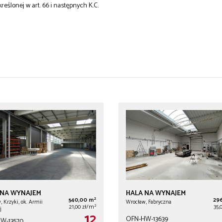
kreślonej w art. 66 i następnych K.C.
 NA WYNAJEM
HALA NA WYNAJEM
2
540,00 m
29
 Krzyki, ok. Armii
Wrocław, Fabryczna
2
21,00 zł/m
35,
j
12
OFN-HW-13639
W-13570