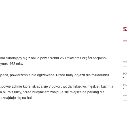
S
kal składający się z hali o powierzchni 250 mkw oraz części socjalno-
SY
wynosi 463 mkw.
PO
ląca, powierzchnia nie ogrzewana. Przed halą dojazd dla rozładunku
PR
 powierzchnie której składa się 7 pokoi , wc damskie, wc męskie, kuchnia,
o biura z ulicy, przed budynkiem znajduje się miejsce na parking dla
CZ
 znajduje się na hali.