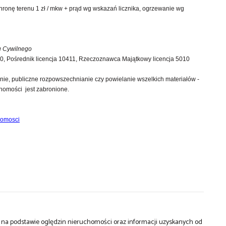
hronę terenu 1 zł / mkw + prąd wg wskazań licznika, ogrzewanie wg
su Cywilnego
Pośrednik licencja 10411, Rzeczoznawca Majątkowy licencja 5010
nie, publiczne rozpowszechnianie czy powielanie wszelkich materiałów -
chomości jest zabronione.
homosci
st na podstawie oględzin nieruchomości oraz informacji uzyskanych od